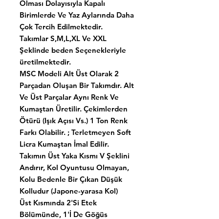
Olması Dolayısıyla Kapalı
Birimlerde Ve Yaz Aylarında Daha
Çok Tercih Edilmektedir.
Takımlar S,M,L,XL Ve XXL
Şeklinde beden Seçenekleriyle
üretilmektedir.
MSC Modeli Alt Üst Olarak 2
Parçadan Oluşan Bir Takımdır. Alt
Ve Üst Parçalar Aynı Renk Ve
Kumaştan Üretilir. Çekimlerden
Ötürü (Işık Açısı Vs.) 1 Ton Renk
Farkı Olabilir. ; Terletmeyen Soft
Licra Kumaştan İmal Edilir.
Takımın Üst Yaka Kısmı V Şeklini
Andırır, Kol Oyuntusu Olmayan,
Kolu Bedenle Bir Çıkan Düşük
Kolludur (Japone-yarasa Kol)
Üst Kısmında 2'Si Etek
Bölümünde, 1'İ De Göğüs