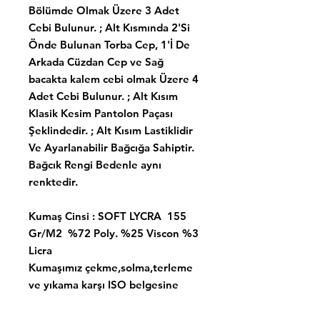
Bölümde Olmak Üzere 3 Adet
Cebi Bulunur. ; Alt Kısmında 2'Si
Önde Bulunan Torba Cep, 1'İ De
Arkada Cüzdan Cep ve Sağ
bacakta kalem cebi olmak Üzere 4
Adet Cebi Bulunur. ; Alt Kısım
Klasik Kesim Pantolon Paçası
Şeklindedir. ; Alt Kısım Lastiklidir
Ve Ayarlanabilir Bağcığa Sahiptir.
Bağcık Rengi Bedenle aynı
renktedir.
Kumaş Cinsi : SOFT LYCRA 155
Gr/M2 %72 Poly. %25 Viscon %3
Licra
Kumaşımız çekme,solma,terleme
ve yıkama karşı ISO belgesine
sahiptir. Yumaşaklık, kolay
ütülenebilirlik ve nem kontrolu