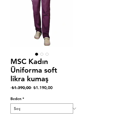
MSC Kadın
Üniforma soft
likra kumaş
Normal
İndirimli
 ₺1.390,00 
₺1.190,00
Fiyat
Fiyat
Beden
*